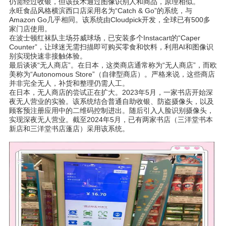
仍需
经过
收
银
，但
该
技
术
通
过图
像
识
别人和商品，原理相似。
永旺食品
风
格横
滨
西口店采用名
为
“
Catch & Go”
的系
统
，与
Amazon Go
几乎相同。
该
系
统
由
Cloudpick
开
发
，全球已有
500
多
家门店使用。
在波士
顿红
袜
队
主
场
芬威球
场
，已安装多个
Instacart
的“Caper
Counter”，
让
球迷无需
扫
描即可
购买
零食和
饮
料，利用
AI
和
图
像
识
别
实现
快速非接触体
验
。
最后
谈谈
“无人商店”。在日本，
这
类商店通常称
为
“无人商店”，而欧
美称
为
“
Autonomous Store”
（自律型商店）。
严
格来
说
，
这
些商店
并非完全无人，
补货
和整理仍需人工。
在日本，无人商店的
尝试
正在
扩
大。
2023
年5月，一家
书
店开始深
夜无人
营业
的
实验
。
该
系
统结
合普通自助收
银
、防盗
摄
像
头
，以及
顾
客
预
注册
应
用中的二
维码
控制
进
出。随后引入人
脸识
别
摄
像
头
，
实现
深夜无人
营业
。截至
2024
年5月，已有两家
书
店（三洋堂
书
本
新店和三洋堂
书
店蓬店）采用
该
系
统
。