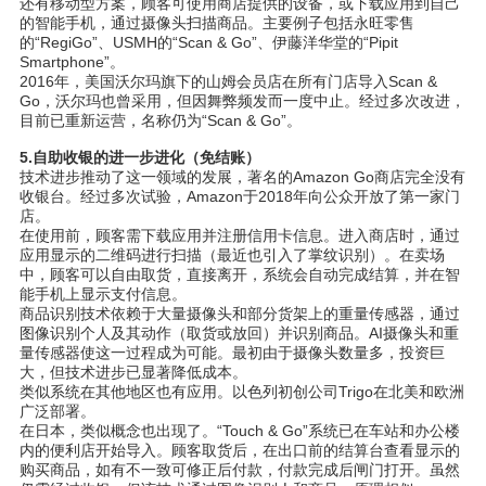
还
有移
动
型方案，
顾
客可使用商店提供的
设备
，或下
载应
用到自己
的智能手机，通
过摄
像
头扫
描商品。主要例子包括永旺零售
的“
RegiGo”
、USMH的“Scan & Go”、伊藤洋
华
堂的“
Pipit
Smartphone”
。
2016
年，美国沃尔
玛
旗下的山姆会
员
店在所有门店
导
入
Scan &
Go
，沃尔
玛
也曾采用，但因舞弊
频发
而一度中止。
经过
多次改
进
，
目前已重新运
营
，名称仍
为
“
Scan & Go”
。
5.
自助收
银
的
进
一步
进
化（免
结账
）
技
术进
步推
动
了
这
一
领
域的
发
展，著名的
Amazon Go
商店完全没有
收
银
台。
经过
多次
试验
，
Amazon
于2018年向公众开放了第一家门
店。
在使用前，
顾
客需下
载应
用并注册信用卡信息。
进
入商店
时
，通
过
应
用
显
示的二
维码进
行
扫
描（最近也引入了掌
纹识
别）。在
卖场
中，
顾
客可以自由取
货
，直接离开，系
统
会自
动
完成
结
算，并在智
能手机上
显
示支付信息。
商品
识
别技
术
依
赖
于大量
摄
像
头
和部分
货
架上的重量
传
感器，通
过
图
像
识
别个人及其
动
作（取
货
或放回）并
识
别商品。
AI
摄
像
头
和重
量
传
感器使
这
一
过
程成
为
可能。最初由于
摄
像
头
数量多，投
资
巨
大，但技
术进
步已
显
著降低成本。
类似系
统
在其他地区也有
应
用。以色列初
创
公司
Trigo
在北美和欧洲
广泛部署。
在日本，类似概念也出
现
了。“
Touch & Go”
系
统
已在
车
站和
办
公楼
内的便利店开始
导
入。
顾
客取
货
后，在出口前的
结
算台
查
看
显
示的
购买
商品，如有不一致可修正后付款，付款完成后
闸
门打开。虽然