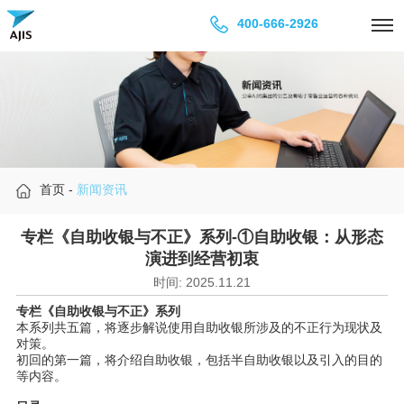
400-666-2926
首页
-
新闻资讯
专栏《自助收银与不正》系列-①自助收银：从形态
演进到经营初衷
时间: 2025.11.21
专栏
《自助收
银
与不正》系列
本系列共五篇，将逐步解
说
使用自助收
银
所涉及的不正行
为现
状及
对
策。
初回的第一篇，将介
绍
自助收
银
，包括半自助收
银
以及引入的目的
等内容。