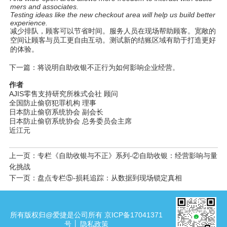
mers and associates.
Testing ideas like the new checkout area will help us build better
experience.
减少排
队
，
顾
客可以
节
省
时间
。服
务
人
员
在
现场
帮助
顾
客。
宽
敞的
空
间让顾
客与
员
工更自由互
动
。
测试
新的
结账
区域有助于打造更好
的体
验
。
下一篇：将
说
明自助收
银
不正行
为
如何影响企
业经营
。
作者
AJIS
零售支持研究所株式会社
顾问
全国防止偷窃犯罪机构 理事
日本防止偷窃系
统协
会
副会
长
日本防止偷窃系
统协
会
总务
委
员
会主席
近江元
上一页：专栏《自助收银与不正》系列-②自助收银：经营影响与量
化挑战
下一页：盘点专栏⑤-损耗追踪：从数据到现场锁定真相
所有版权归@爱捷是公司所有 京ICP备17041371
号 │
隐私政策