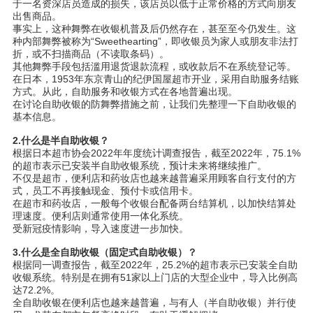
于一名资深店员造成的损失，该店员以低于正常价格的方式向朋友
出售商品。
事实上，这种舞弊在收银机普及后仍然存在，甚至至今仍发生。这
种内部舞弊被称为“Sweethearting”，即收银员为家人或朋友非法打
折，或不扫描商品（不读取条码）。
其他舞弊手段包括滥用退货退款流程，或收款后不在系统登记等。
在日本，1953年东京青山的纪伊国屋超市开业，采用自助服务结账
方式。从此，自助服务和收银方式在各地普遍出现。
在讨论自助收银的防舞弊措施之前，让我们先整理一下自助收银的
基本信息。
2.
什么是半自助收银？
根据日本超市协会2022年年度统计调查报告，截至2022年，75.1%
的超市表示已安装半自助收银系统，预计未来将继续推广。
不仅是超市，便利店和药妆店也越来越普遍采用顾客自行支付的方
式，员工不再接触现金、预付卡或信用卡。
在超市和药妆店，一般每个收银台配备两台结算机，以加快结算处
理速度。便利店则通常使用一体化系统。
受新冠疫情影响，导入速度进一步加快。
3.
什么是全自助收
银
（固定式自助收
银
）？
根据同一
调查报
告，截至
2022
年，25.2%的超市表示已安装全自助
收
银
系
统
。特别是在
拥
有
51
家以上门店的大型企
业
中，
导
入比例高
达
72.2%
。
全自助收
银
在便利店也越来越普遍，与有人（半自助收
银
）并行使