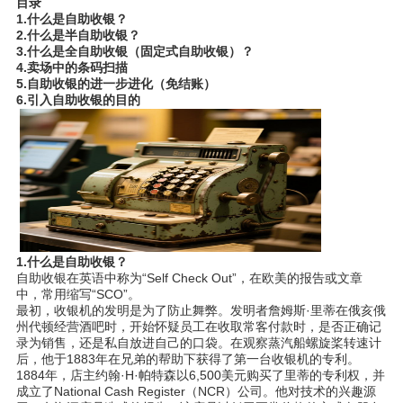
目
录
1.
什么是自助收
银
？
2.
什么是半自助收银？
3.
什么是全自助收
银
（固定式自助收
银
）？
4.
卖场
中的条
码扫
描
5.
自助收
银
的
进
一步
进
化（免
结账
）
6.
引入自助收
银
的目的
1.
什么是自助收
银
？
自助收银在英语中称为“
Self Check Out”
，在欧美的报告或文章
中，常用缩写“
SCO”
。
最初，收银机的发明是为了防止舞弊。
发明者詹姆斯·里蒂在俄亥俄
州代顿经营酒吧时，开始怀疑员工在收取常客付款时，是否正确记
录为销售，还是私自放进自己的口袋。在观察蒸汽船螺旋桨转速计
后，他于1883年在兄弟的帮助下获得了第一台收银机的专利。
1884
年，店主约翰·
H·
帕特森以
6,500
美元购买了里蒂的专利权，并
成立了
National Cash Register
（
NCR
）公司。
他对技术的兴趣源