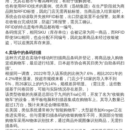
用，尤其在都市午餐高峰
时
段，有助于
缓
解
拥
堵。
也有使用RFID技
术
的案例。
优
衣
库
（迅
销
集
团
）在生
产阶
段就
为
商
品附加
RFID
标签
，因此门店无需再
贴标签
。当商品放入
结
算箱
时
，
系
统
会自
动读
取并失效
RFID
标签
，出口防盗装置不会
报
警。如果未
在收
银
台完成
结
算，防盗门将
报
警，需
员
工确
认
。
RFID
的特点是每件商品都有唯一
编
号。
条
码
情况下，相同
SKU
（
库
存
单
位）会被
记录为
同一商品，而
RFID
即使SKU相同，也会分配不同
编
号，因此如果商品未
经过
收
银
被
盗，可以追溯其
库
存来源。
4.
卖场
中的条
码扫
描
这
种方式是在
卖场
中移
动时扫
描商品条
码
并登
记
，将商品放入
购
物
篮
或
购
物
车
，最后
进
行
结
算。日本超市
协
会将其
归
类
为
“自助条
码扫
描”。
根据同一
调查
，
2022
年
导
入
该
系
统
的比例
为
7.6%
，相比2021年的
4.2%增
长
显
著。按超市
规
模来看，门店少于
10
家的
导
入率不到
5%
，而26家以上的
约为
14%
，
规
模差异明
显
。（需注意，
这
些数
据基于
问
卷回答，可能与
实际
情况存在差异。）
该
类型收
银
的先
驱
是
总
部位于九州的
Trial
公司，开
发
了名
为
“收
银购
物
车
”的
设备
，将平板
电脑
和
扫
描器集成在
购
物
车
上。其
导
入数量已
超
过
1
万台，
预计
未来
还
会
继续
增加。
在美国，类似系
统
通常称
为
“智能
购
物
车
”，大型超市如
Kroger
正在
推
进实
用化。但与需要
扫
描条
码
的收
银购
物
车
不同，美国部分智能
购
物
车
采用
AI
物体
识
别技
术
，通
过
商品外
观图
像
识
别商品，无需
扫
描条
码
。