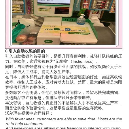
6.
引入自助收
银
的目的
引入自助收
银
的首要目的，是提升
顾
客便利性，减
轻
排
队结账
的
压
力。在欧美，
这
通常被称
为
“无摩擦”（
frictionless
）。
同
时
，自助收
银
也有助于解决企
业
面
临
的挑
战
，如收
银岗
位人手不
足、降低人工成本、提高人效生
产
率。
在日本，媒体和行
业
刊物常强
调这
些
经营层
面的好
处
，如提高收
银
效率、控制人工成本、
应对劳动
力短缺。然而，最大的目
标
是
为顾
客提供舒适的
购
物体
验
。
多数
顾
客不会明
说
，但他
们厌烦长时间
排
队
，希望尽快完成
购
物。
挑
选
商品或
许
有
乐
趣，但排
队结账
只会
带
来痛苦。
再次强
调
，自助收
银
的真正目的不是解决人手不足或提高生
产
率，
而是
让购
物体
验
更愉快，
这
是零售
业
最重要的生存策略。
沃尔
玛
在
视频
中
这样
解
释
：
With fewer lines, customers are able to save time. Hosts are the
re to help customers.
And wide-open area allows more freedom to interact with custo